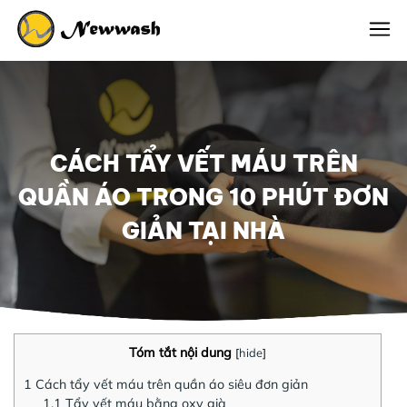
CÁCH TẨY VẾT MÁU TRÊN
QUẦN ÁO TRONG 10 PHÚT ĐƠN
GIẢN TẠI NHÀ
Tóm tắt nội dung
[
hide
]
1
Cách tẩy vết máu trên quần áo siêu đơn giản
1.1
Tẩy vết máu bằng oxy già