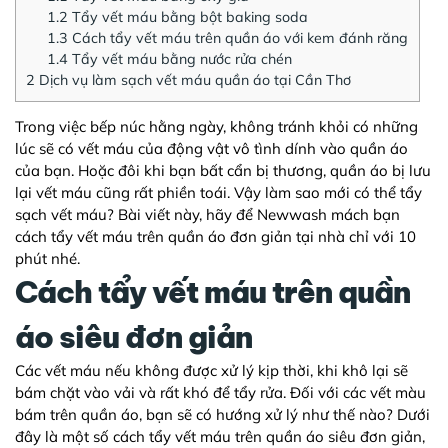
1.2
Tẩy vết máu bằng bột baking soda
1.3
Cách tẩy vết máu trên quần áo với kem đánh răng
1.4
Tẩy vết máu bằng nước rửa chén
2
Dịch vụ làm sạch vết máu quần áo tại Cần Thơ
Trong việc bếp núc hằng ngày, không tránh khỏi có những
lúc sẽ có vết máu của động vật vô tình dính vào quần áo
của bạn. Hoặc đôi khi bạn bất cẩn bị thương, quần áo bị lưu
lại vết máu cũng rất phiền toái. Vậy làm sao mới có thể tẩy
sạch vết máu? Bài viết này, hãy để Newwash mách bạn
cách tẩy vết máu trên quần áo đơn giản tại nhà chỉ với 10
phút nhé.
Cách tẩy vết máu trên quần
áo siêu đơn giản
Các vết máu nếu không được xử lý kịp thời, khi khô lại sẽ
bám chặt vào vải và rất khó để tẩy rửa. Đối với các vết màu
bám trên quần áo, bạn sẽ có hướng xử lý như thế nào? Dưới
đây là một số
cách tẩy vết máu trên quần áo
siêu đơn giản,