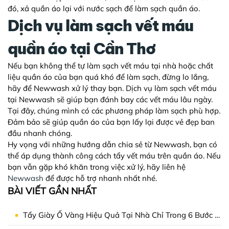
đó, xả quần áo lại với nước sạch để làm sạch quần áo.
Dịch vụ làm sạch vết máu
quần áo tại Cần Thơ
Nếu bạn không thể tự làm sạch vết máu tại nhà hoặc chất
liệu quần áo của bạn quá khó để làm sạch, đừng lo lắng,
hãy để Newwash xử lý thay bạn. Dịch vụ làm sạch vết máu
tại Newwash sẽ giúp bạn đánh bay các vết máu lâu ngày.
Tại đây, chúng mình có các phương pháp làm sạch phù hợp.
Đảm bảo sẽ giúp quần áo của bạn lấy lại được vẻ đẹp ban
đầu nhanh chóng.
Hy vọng với những hướng dẫn chia sẻ từ Newwash, bạn có
thể áp dụng thành công
cách tẩy vết máu trên quần áo
. Nếu
bạn vẫn gặp khó khăn trong việc xử lý, hãy liên hệ
Newwash
để được hỗ trợ nhanh nhất nhé.
BÀI VIẾT GẦN NHẤT
Tẩy Giày Ố Vàng Hiệu Quả Tại Nhà Chỉ Trong 6 Bước Đơn Giản