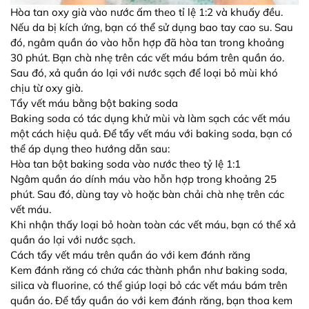
Hòa tan oxy già vào nước ấm theo tỉ lệ 1:2 và khuấy đều.
Nếu da bị kích ứng, bạn có thể sử dụng bao tay cao su. Sau
đó, ngâm quần áo vào hỗn hợp đã hòa tan trong khoảng
30 phút. Bạn chà nhẹ trên các vết máu bám trên quần áo.
Sau đó, xả quần áo lại với nước sạch để loại bỏ mùi khó
chịu từ oxy già.
Tẩy vết máu bằng bột baking soda
Baking soda có tác dụng khử mùi và làm sạch các vết máu
một cách hiệu quả. Để tẩy vết máu với baking soda, bạn có
thể áp dụng theo hướng dẫn sau:
Hòa tan bột baking soda vào nước theo tỷ lệ 1:1
Ngâm quần áo dính máu vào hỗn hợp trong khoảng 25
phút. Sau đó, dùng tay vò hoặc bàn chải chà nhẹ trên các
vết máu.
Khi nhận thấy loại bỏ hoàn toàn các vết máu, bạn có thể xả
quần áo lại với nước sạch.
Cách tẩy vết máu trên quần áo với kem đánh răng
Kem đánh răng có chứa các thành phần như baking soda,
silica và fluorine, có thể giúp loại bỏ các vết máu bám trên
quần áo. Để tẩy quần áo với kem đánh răng, bạn thoa kem