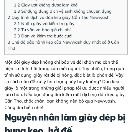
1.2
Giày ướt không được làm khô
1.3
Sử dụng dung dịch vệ sinh không chuyên dụng
2
Quy trình dịch vụ dán keo giày Cần Thơ Newwash
2.1
Nhận giày và kiểm tra giày
2.2
Tư vấn và báo giá chi phí
2.3
Dán và kiểm tra bước cuối
3
Chế độ bảo hành keo của Newwash duy nhất có ở Cần
Thơ
Một đôi giày đẹp không chỉ bảo vệ đôi chân mà còn thể
hiện cá tính thời trang của mỗi người. Tuy nhiên, trong quá
trình sử dụng, giày rất dễ bị hỏng, đặc biệt là phần đế. Vậy
có cách nào để xử lý tình trạng này hay không? Dán keo
giày là một trong những giải pháp tối ưu được nhiều người
lựa chọn. Nếu bạn đang tìm kiếm một
dịch vụ dán keo giày
Cần Thơ
, chắc chắn, bạn không nên bỏ qua Newwash.
Cùng tìm hiểu nhé!
Nguyên nhân làm giày dép bị
bung keo, hở đế