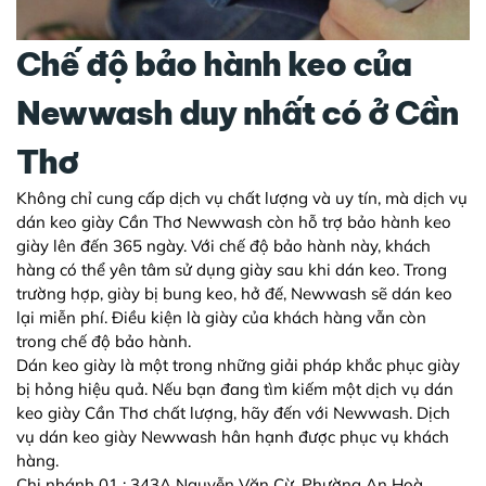
Chế độ bảo hành keo của
Newwash duy nhất có ở Cần
Thơ
Không chỉ cung cấp dịch vụ chất lượng và uy tín, mà
dịch vụ
dán keo giày Cần Thơ
Newwash còn hỗ trợ bảo hành keo
giày lên đến 365 ngày. Với chế độ bảo hành này, khách
hàng có thể yên tâm sử dụng giày sau khi dán keo. Trong
trường hợp, giày bị bung keo, hở đế, Newwash sẽ dán keo
lại miễn phí. Điều kiện là giày của khách hàng vẫn còn
trong chế độ bảo hành.
Dán keo giày là một trong những giải pháp khắc phục giày
bị hỏng hiệu quả. Nếu bạn đang tìm kiếm một
dịch vụ dán
keo giày Cần Thơ
chất lượng, hãy đến với Newwash. Dịch
vụ dán keo giày Newwash hân hạnh được phục vụ khách
hàng.
Chi nhánh 01 : 343A Nguyễn Văn Cừ, Phường An Hoà,