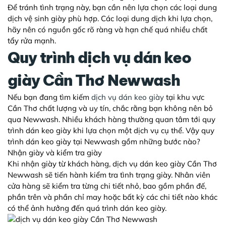
Để tránh tình trạng này, bạn cần nên lựa chọn các loại dung
dịch vệ sinh giày phù hợp. Các loại dung dịch khi lựa chọn,
hãy nên có nguồn gốc rõ ràng và hạn chế quá nhiều chất
tẩy rửa mạnh.
Quy trình dịch vụ dán keo
giày Cần Thơ Newwash
Nếu bạn đang tìm kiếm
dịch vụ dán keo giày
tại khu vực
Cần Thơ chất lượng và uy tín, chắc rằng bạn không nên bỏ
qua Newwash. Nhiều khách hàng thường quan tâm tới quy
trình dán keo giày khi lựa chọn một dịch vụ cụ thể. Vậy quy
trình dán keo giày tại Newwash gồm những bước nào?
Nhận giày và kiểm tra giày
Khi nhận giày từ khách hàng,
dịch vụ dán keo giày Cần Thơ
Newwash sẽ tiến hành kiểm tra tình trạng giày. Nhân viên
cửa hàng sẽ kiểm tra từng chi tiết nhỏ, bao gồm phần đế,
phần trên và phần chỉ may hoặc bất kỳ các chi tiết nào khác
có thể ảnh hưởng đến quá trình dán keo giày.