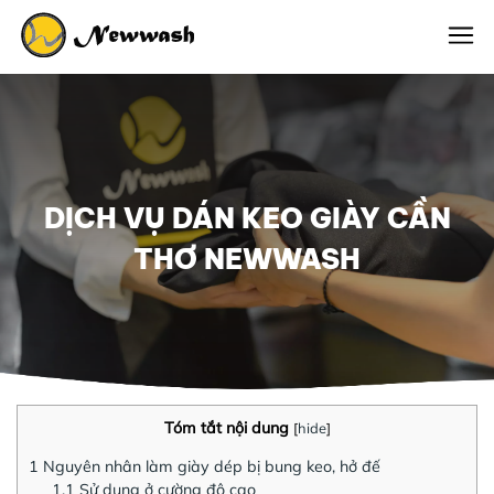
DỊCH VỤ DÁN KEO GIÀY CẦN
THƠ NEWWASH
Tóm tắt nội dung
[
hide
]
1
Nguyên nhân làm giày dép bị bung keo, hở đế
1.1
Sử dụng ở cường độ cao